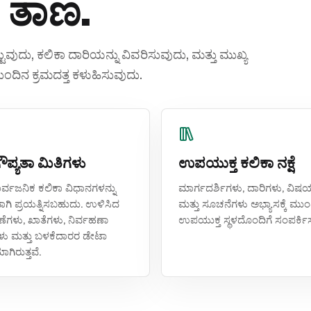
ಾ ತಾಣ.
ಟುವುದು, ಕಲಿಕಾ ದಾರಿಯನ್ನು ವಿವರಿಸುವುದು, ಮತ್ತು ಮುಖ್ಯ
ದಿನ ಕ್ರಮದತ್ತ ಕಳುಹಿಸುವುದು.
 ಗೌಪ್ಯತಾ ಮಿತಿಗಳು
ಉಪಯುಕ್ತ ಕಲಿಕಾ ನಕ್ಷೆ
ರ್ವಜನಿಕ ಕಲಿಕಾ ವಿಧಾನಗಳನ್ನು
ಮಾರ್ಗದರ್ಶಿಗಳು, ದಾರಿಗಳು, ವಿ
ರವಾಗಿ ಪ್ರಯತ್ನಿಸಬಹುದು. ಉಳಿಸಿದ
ಮತ್ತು ಸೂಚನೆಗಳು ಅಭ್ಯಾಸಕ್ಕೆ ಮು
ೆಗಳು, ಖಾತೆಗಳು, ನಿರ್ವಹಣಾ
ಉಪಯುಕ್ತ ಸ್ಥಳದೊಂದಿಗೆ ಸಂಪರ್ಕಿಸು
ು ಮತ್ತು ಬಳಕೆದಾರರ ಡೇಟಾ
ಗಿರುತ್ತವೆ.