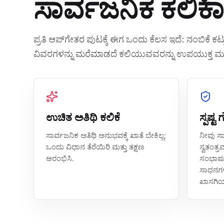
ಸಾರ್ವಜನಿಕ ಕಲಿಕ
ಪ್ರತಿ ಆಪ್‌ಗೇತರ ಪುಟಕ್ಕೆ ಈಗ ಒಂದು ಕೆಲಸ ಇದೆ: ನಂಬಿಕೆ ಕಟ್
ವಿವರಗಳನ್ನು ಮರೆಮಾಡದೆ ಕಲಿಯುವವರನ್ನು ಉಪಯುಕ್ತ ಮುಂ
ಉಚಿತ ಅತಿಥಿ ಕಲಿಕೆ
ಸ್ಪಷ್ಟ
ಸಾರ್ವಜನಿಕ ಅತಿಥಿ ಅನುಭವಕ್ಕೆ ಖಾತೆ ಬೇಕಿಲ್ಲ;
ನೀವು ಸಾ
ಒಂದು ವಿಧಾನ ತೆರೆಯಿರಿ ಮತ್ತು ತಕ್ಷಣ
ಸ್ವತಂತ್
ಆರಂಭಿಸಿ.
ಸಂಭಾಷಣ
ಸಾಧನಗಳ
ಖಾಸಗಿಯಾ