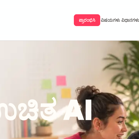
ಪ್ರಾರಂಭಿಸಿ
ವಿಷಯಗಳು
ವಿಧಾನಗಳ
0:00
0:07
 ಉಚಿತ AI