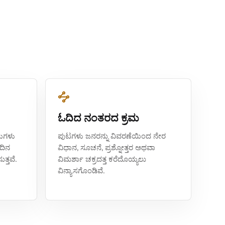
ಓದಿದ ನಂತರದ ಕ್ರಮ
ಷಯಗಳು
ಪುಟಗಳು ಜನರನ್ನು ವಿವರಣೆಯಿಂದ ನೇರ
ಂದಿನ
ವಿಧಾನ, ಸೂಚನೆ, ಪ್ರಶ್ನೋತ್ತರ ಅಥವಾ
ತ್ತವೆ.
ವಿಮರ್ಶಾ ಚಕ್ರದತ್ತ ಕರೆದೊಯ್ಯಲು
ವಿನ್ಯಾಸಗೊಂಡಿವೆ.