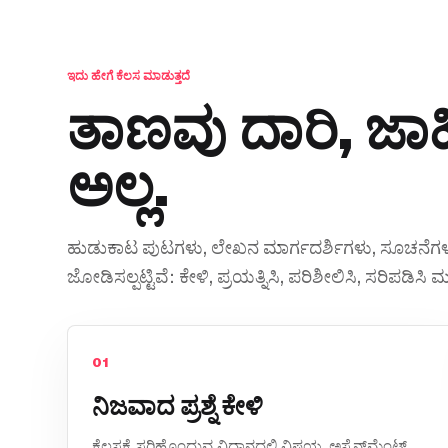
ಇದು ಹೇಗೆ ಕೆಲಸ ಮಾಡುತ್ತದೆ
ತಾಣವು ದಾರಿ, ಜಾಹೀ
ಅಲ್ಲ.
ಹುಡುಕಾಟ ಪುಟಗಳು, ಲೇಖನ ಮಾರ್ಗದರ್ಶಿಗಳು, ಸೂಚನೆಗಳು 
ಜೋಡಿಸಲ್ಪಟ್ಟಿವೆ: ಕೇಳಿ, ಪ್ರಯತ್ನಿಸಿ, ಪರಿಶೀಲಿಸಿ, ಸರಿಪಡಿಸಿ 
01
ನಿಜವಾದ ಪ್ರಶ್ನೆ ಕೇಳಿ
ಕೆಲಸಕ್ಕೆ ಸರಿಹೊಂದುವ ವಿಧಾನದಲ್ಲಿ ವಿಷಯ, ಅಸೈನ್‌ಮೆಂಟ್,