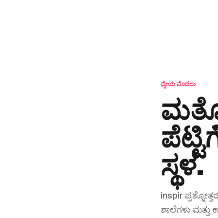
ಧ್ಯೇಯ ಮೊದಲು
ಮತ್ತ
ಪೆಟ್ಟ
ಸ್ಥಳ.
inspir ಪ್ರಶ್ನೋತ
ಶಾಲೆಗಳು ಮತ್ತು 