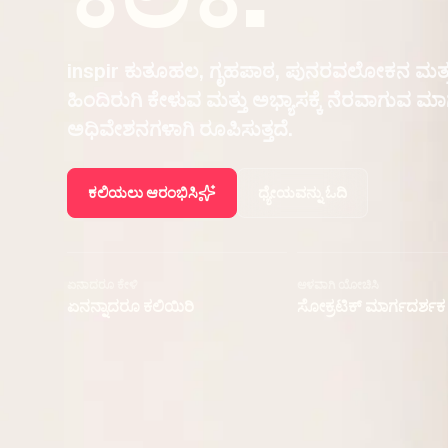
inspir ಕುತೂಹಲ, ಗೃಹಪಾಠ, ಪುನರವಲೋಕನ ಮತ್ತು ದೊಡ
ಹಿಂದಿರುಗಿ ಕೇಳುವ ಮತ್ತು ಅಭ್ಯಾಸಕ್ಕೆ ನೆರವಾಗುವ ಮಾ
ಅಧಿವೇಶನಗಳಾಗಿ ರೂಪಿಸುತ್ತದೆ.
ಕಲಿಯಲು ಆರಂಭಿಸಿ
ಧ್ಯೇಯವನ್ನು ಓದಿ
ಏನಾದರೂ ಕೇಳಿ
ಆಳವಾಗಿ ಯೋಚಿಸಿ
ಏನನ್ನಾದರೂ ಕಲಿಯಿರಿ
ಸೋಕ್ರಟಿಕ್ ಮಾರ್ಗದರ್ಶಕ