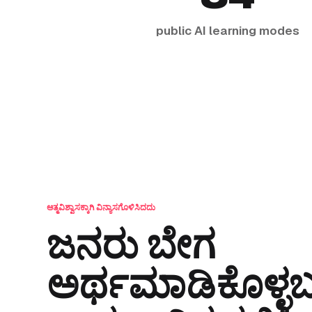
public AI learning modes
ಆತ್ಮವಿಶ್ವಾಸಕ್ಕಾಗಿ ವಿನ್ಯಾಸಗೊಳಿಸಿದದು
ಜನರು ಬೇಗ
ಅರ್ಥಮಾಡಿಕೊಳ್