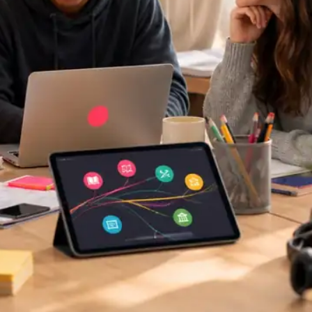
0:00
0:07
0:15
0:23