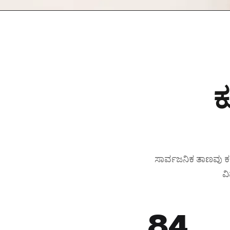
ಕ
ಸಾರ್ವಜನಿಕ ತಾಣವು ಕಲ
ವ
84