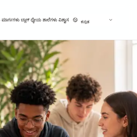
ಭಾಷೆ
ು
ಮಾರ್ಗಗಳು
ಬ್ಲಾಗ್
ಧ್ಯೇಯ
ಶಾಲೆಗಳು
ವಿಶ್ವಾಸ
ಕನ್ನಡ
0:15
0:23