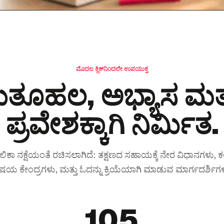
ಮೊದಲ ಕ್ಲಿಕ್‌ನಿಂದಲೇ ಉಪಯುಕ್ತ
ುತೂಹಲ, ಅಭ್ಯಾಸ ಮತ್
ಪ್ರವೇಶಕ್ಕಾಗಿ ನಿರ್ಮಿತ.
ಿಕಾ ನಕ್ಷೆಯಂತೆ ರಚಿಸಲಾಗಿದೆ: ತಕ್ಷಣದ ಸಹಾಯಕ್ಕೆ ನೇರ ವಿಧಾನಗಳು, ಕಲ
ಿಷಯ ಕೇಂದ್ರಗಳು, ಮತ್ತು ಓದನ್ನು ಕ್ರಿಯೆಯಾಗಿ ಮಾಡುವ ಮಾರ್ಗದರ್ಶಿಗಳ
105