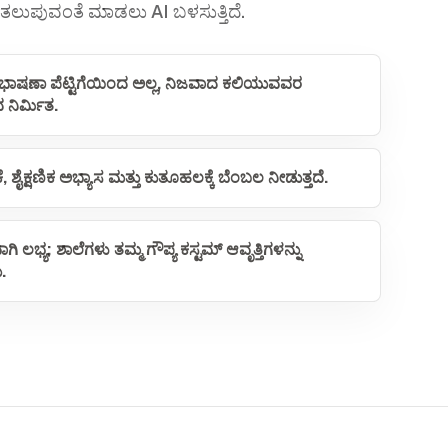
ಚು ತಲುಪುವಂತೆ ಮಾಡಲು AI ಬಳಸುತ್ತಿದೆ.
ಭಾಷಣಾ ಪೆಟ್ಟಿಗೆಯಿಂದ ಅಲ್ಲ, ನಿಜವಾದ ಕಲಿಯುವವರ
 ನಿರ್ಮಿತ.
ೆ, ಶೈಕ್ಷಣಿಕ ಅಭ್ಯಾಸ ಮತ್ತು ಕುತೂಹಲಕ್ಕೆ ಬೆಂಬಲ ನೀಡುತ್ತದೆ.
ಿ ಲಭ್ಯ; ಶಾಲೆಗಳು ತಮ್ಮ ಗೌಪ್ಯ ಕಸ್ಟಮ್ ಆವೃತ್ತಿಗಳನ್ನು
.