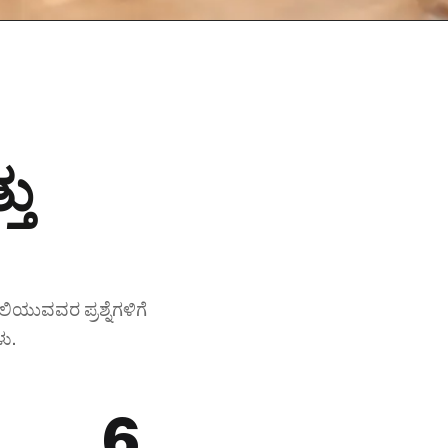
ತು
ಿಯುವವರ ಪ್ರಶ್ನೆಗಳಿಗೆ
ು.
6