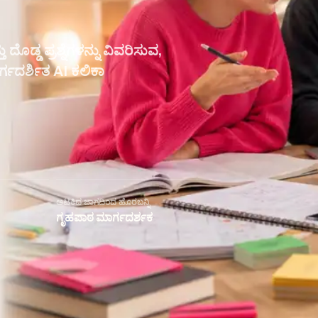
್ಡ ಪ್ರಶ್ನೆಗಳನ್ನು ವಿವರಿಸುವ,
ರ್ಗದರ್ಶಿತ AI ಕಲಿಕಾ
ಅಟಕಿದ ಜಾಗದಿಂದ ಹೊರಬನ್ನಿ
ಗೃಹಪಾಠ ಮಾರ್ಗದರ್ಶಕ