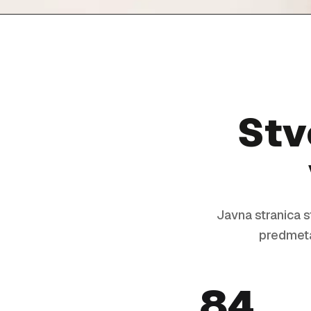
Stv
Javna stranica s
predmeta 
84