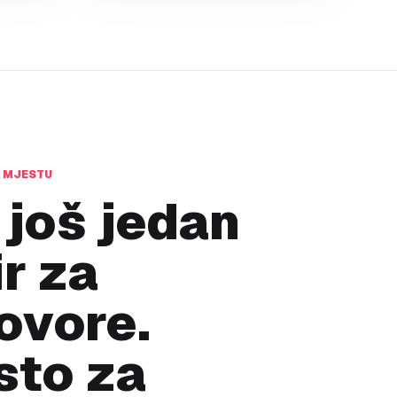
M MJESTU
 još jedan
r za
ovore.
sto za