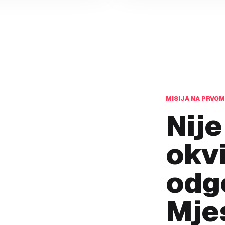
MISIJA NA PRVO
Nije
okvi
odg
Mje