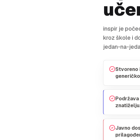
uče
inspir je poče
kroz škole i d
jedan-na-jeda
Stvoreno 
generičko
Podržava 
znatiželju
Javno dos
prilagođe