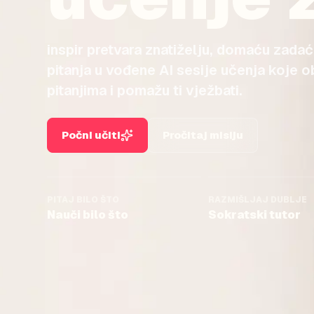
inspir pretvara znatiželju, domaću zadaću
pitanja u vođene AI sesije učenja koje o
pitanjima i pomažu ti vježbati.
Počni učiti
Pročitaj misiju
PITAJ BILO ŠTO
RAZMIŠLJAJ DUBLJE
Nauči bilo što
Sokratski tutor