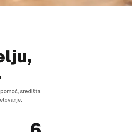
lju,
.
u pomoć, središta
jelovanje.
6