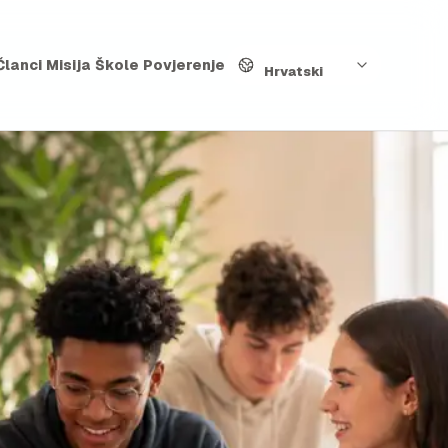
Jezik
Članci
Misija
Škole
Povjerenje
Hrvatski
0:15
0:23