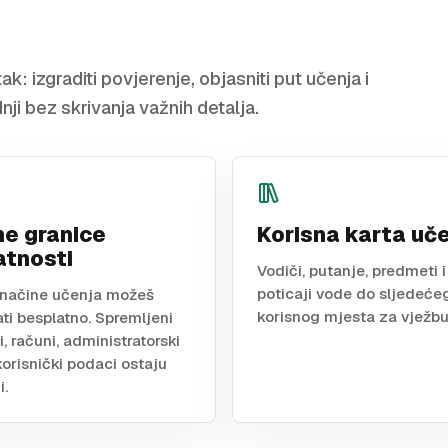
k: izgraditi povjerenje, objasniti put učenja i
ji bez skrivanja važnih detalja.
e granice
Korisna karta uč
atnosti
Vodiči, putanje, predmeti i
poticaji vode do sljedeće
načine učenja možeš
korisnog mjesta za vježbu
ati besplatno. Spremljeni
, računi, administratorski
 korisnički podaci ostaju
i.