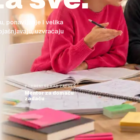
, ponavljanje i velika
bjašnjavaju, uzvraćaju
POKRENI SE KAD ZAPNEŠ
Mentor za domaću
zadaću