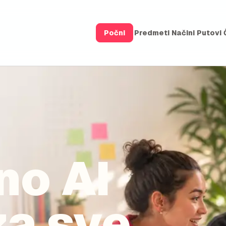
Počni
Predmeti
Načini
Putovi
0:00
0:07
no AI
a sve.