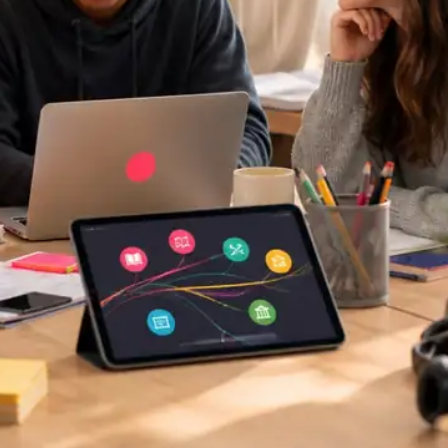
0:00
0:07
0:15
0:23