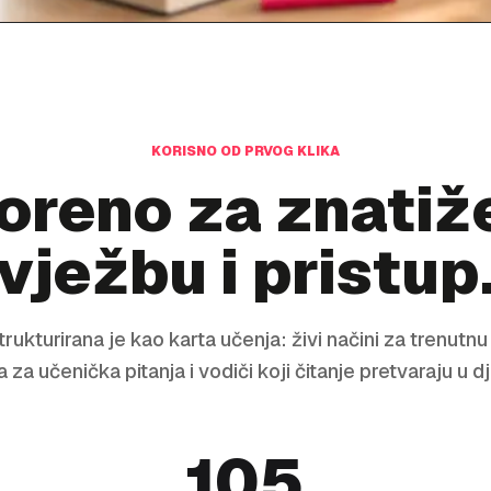
KORISNO OD PRVOG KLIKA
oreno za znatiže
vježbu i pristup
trukturirana je kao karta učenja: živi načini za trenutn
za učenička pitanja i vodiči koji čitanje pretvaraju u d
105