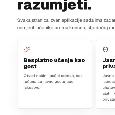
razumjeti.
Svaka stranica izvan aplikacije sada ima zadata
usmjeriti učenike prema korisnoj sljedećoj radn
Besplatno učenje kao
Jasn
gost
priv
Otvori način i počni odmah, bez
Javne 
računa za javno gostujuće
isprob
iskustvo.
chatovi
alati i
privatn