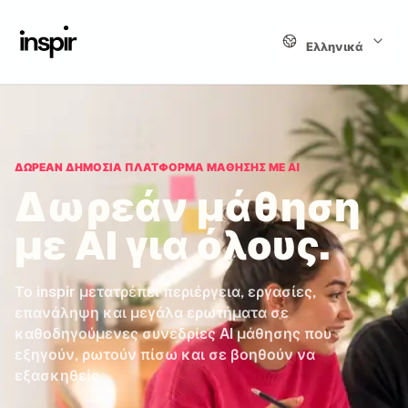
Γλώσσα
Ελληνικά
ΔΩΡΕΆΝ ΔΗΜΌΣΙΑ ΠΛΑΤΦΌΡΜΑ ΜΆΘΗΣΗΣ ΜΕ AI
Δωρεάν μάθηση
με AI για όλους.
Το inspir μετατρέπει περιέργεια, εργασίες,
επανάληψη και μεγάλα ερωτήματα σε
καθοδηγούμενες συνεδρίες AI μάθησης που
εξηγούν, ρωτούν πίσω και σε βοηθούν να
εξασκηθείς.